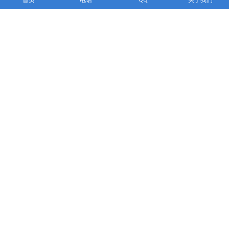
首页
电话
关于我们
网站首页
关于我们
新闻资讯
案例展示
技术服务
在线留言